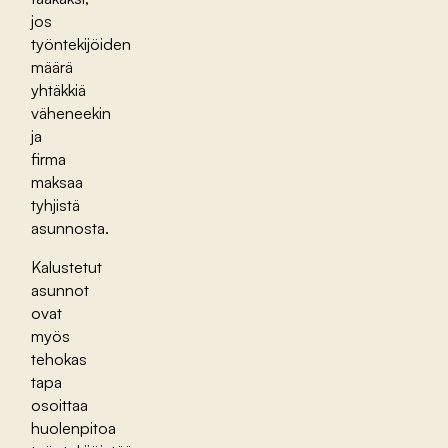
jos
työntekijöiden
määrä
yhtäkkiä
väheneekin
ja
firma
maksaa
tyhjistä
asunnosta.
Kalustetut
asunnot
ovat
myös
tehokas
tapa
osoittaa
huolenpitoa