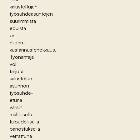
kalustettujen
työsuhdeasuntojen
suurimmista
eduista
on
niiden
kustannustehokkuus.
Työnantaja
voi
tarjota
kalustetun
asunnon
työsuhde-
etuna
varsin
maltillisella
taloudellisella
panostuksella
verrattuna