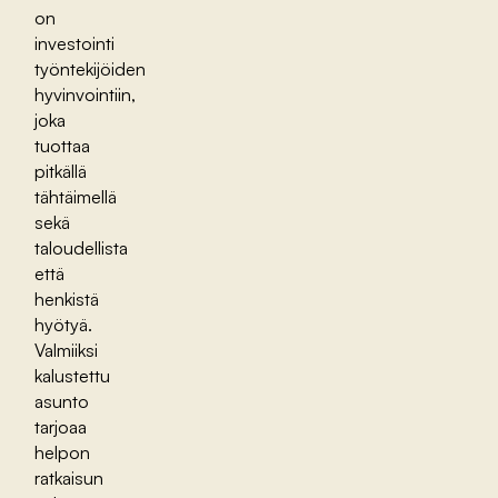
on
investointi
työntekijöiden
hyvinvointiin,
joka
tuottaa
pitkällä
tähtäimellä
sekä
taloudellista
että
henkistä
hyötyä.
Valmiiksi
kalustettu
asunto
tarjoaa
helpon
ratkaisun