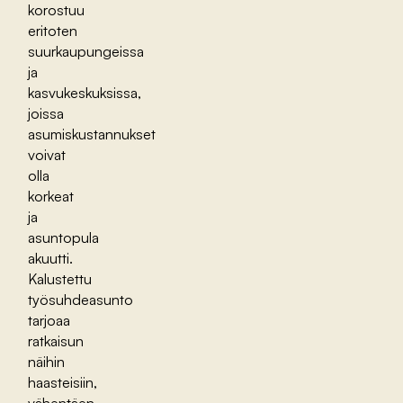
korostuu
eritoten
suurkaupungeissa
ja
kasvukeskuksissa,
joissa
asumiskustannukset
voivat
olla
korkeat
ja
asuntopula
akuutti.
Kalustettu
työsuhdeasunto
tarjoaa
ratkaisun
näihin
haasteisiin,
vähentäen