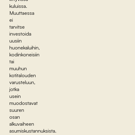
kuluissa.
Muuttaessa
ei
tarvitse
investoida
uusiin
huonekaluihin,
kodinkoneisiin
tai
muuhun
kotitalouden
varusteluun,
jotka
usein
muodostavat
suuren
osan
alkuvaiheen
asumiskustannuksista.