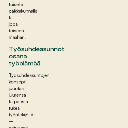
toiselle
paikkakunnalle
tai
jopa
toiseen
maahan.
Työsuhdeasunnot
osana
työelämää
Työsuhdeasuntojen
konsepti
juontaa
juurensa
tarpeesta
tukea
työntekijöitä
–
erityisesti