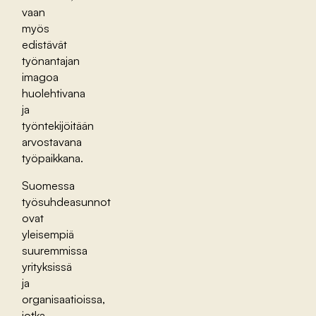
vaan
myös
edistävät
työnantajan
imagoa
huolehtivana
ja
työntekijöitään
arvostavana
työpaikkana.
Suomessa
työsuhdeasunnot
ovat
yleisempiä
suuremmissa
yrityksissä
ja
organisaatioissa,
jotka