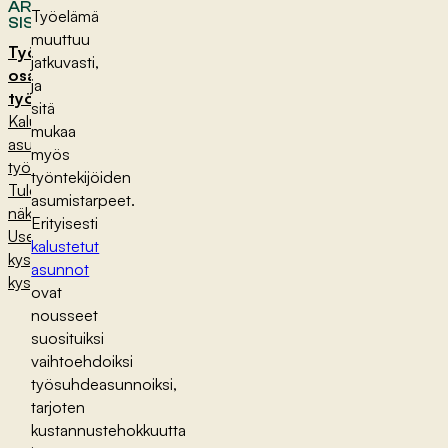
ARTIKKELIN
Työelämä
SISÄLTÖ
muuttuu
Työsuhdeasunnot
jatkuvasti,
osana
ja
työelämää
sitä
Kalustetut
mukaa
asunnot
myös
työsuhdeasuntona
työntekijöiden
Tulevaisuuden
asumistarpeet.
näkymät
Erityisesti
Usein
kalustetut
kysytyt
asunnot
kysymykset
ovat
nousseet
suosituiksi
vaihtoehdoiksi
työsuhdeasunnoiksi,
tarjoten
kustannustehokkuutta