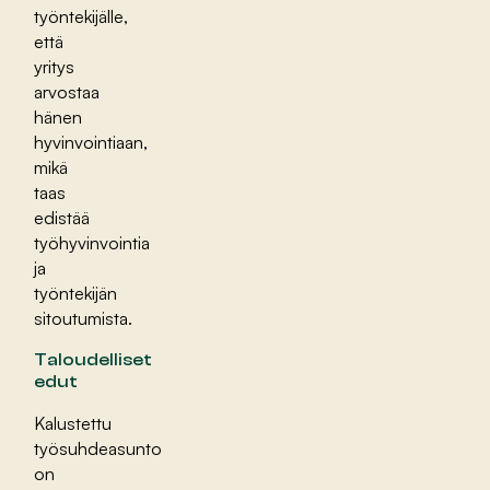
työntekijälle,
että
yritys
arvostaa
hänen
hyvinvointiaan,
mikä
taas
edistää
työhyvinvointia
ja
työntekijän
sitoutumista.
Taloudelliset
edut
Kalustettu
työsuhdeasunto
on