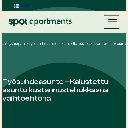
Suomi
Yritysmajoitus
Työsuhdeasunto – Kalustettu asunto kustannustehokkaana 
Home
Työsuhdeasunto – Kalustettu
asunto kustannustehokkaana
vaihtoehtona