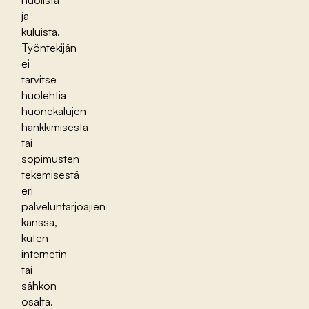
huolista
ja
kuluista.
Työntekijän
ei
tarvitse
huolehtia
huonekalujen
hankkimisesta
tai
sopimusten
tekemisestä
eri
palveluntarjoajien
kanssa,
kuten
internetin
tai
sähkön
osalta.