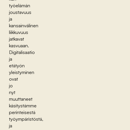
työelämän
joustavuus
ja
kansainvälinen
liikkuvuus
jatkavat
kasvuaan.
Digitalisaatio
ja
etätyön
yleistyminen
ovat
jo
nyt
muuttaneet
käsitystämme
perinteisestä
työympäristöstä,
ja