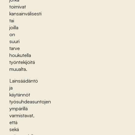
toimivat
kansainvälisesti
tai
joilla
on
suuri
tarve
houkutella
työntekijöitä
muualta.
Lainsäädäntö
ja
käytännöt
työsuhdeasuntojen
ympärillä
varmistavat,
että
sekä