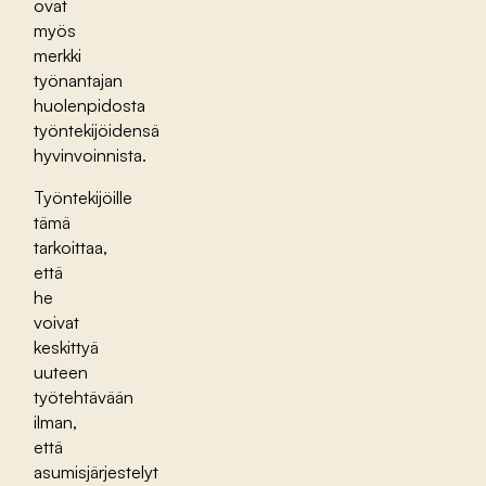
ovat
myös
merkki
työnantajan
huolenpidosta
työntekijöidensä
hyvinvoinnista.
Työntekijöille
tämä
tarkoittaa,
että
he
voivat
keskittyä
uuteen
työtehtävään
ilman,
että
asumisjärjestelyt