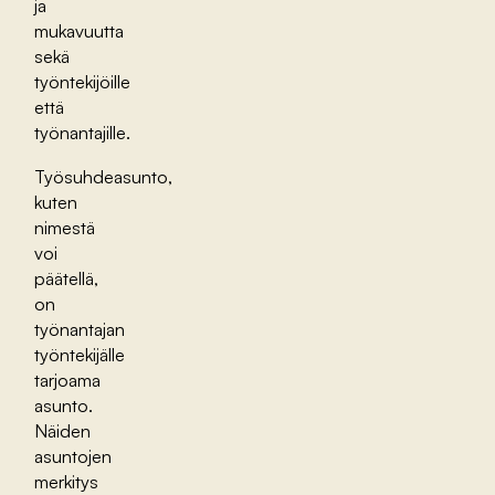
ja
mukavuutta
sekä
työntekijöille
että
työnantajille.
Työsuhdeasunto,
kuten
nimestä
voi
päätellä,
on
työnantajan
työntekijälle
tarjoama
asunto.
Näiden
asuntojen
merkitys