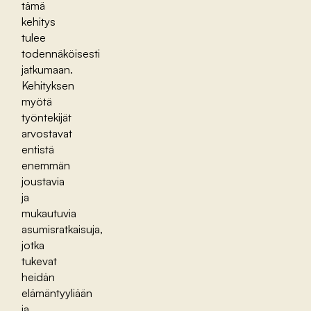
tämä
kehitys
tulee
todennäköisesti
jatkumaan.
Kehityksen
myötä
työntekijät
arvostavat
entistä
enemmän
joustavia
ja
mukautuvia
asumisratkaisuja,
jotka
tukevat
heidän
elämäntyyliään
ja