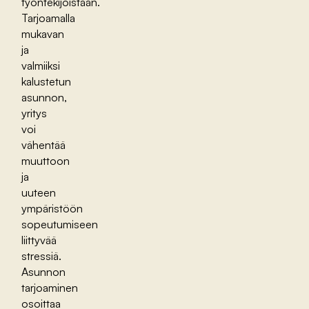
työntekijöistään.
Tarjoamalla
mukavan
ja
valmiiksi
kalustetun
asunnon,
yritys
voi
vähentää
muuttoon
ja
uuteen
ympäristöön
sopeutumiseen
liittyvää
stressiä.
Asunnon
tarjoaminen
osoittaa