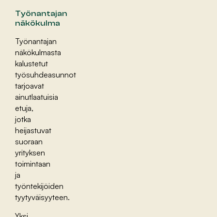
Työnantajan
näkökulma
Työnantajan
näkökulmasta
kalustetut
työsuhdeasunnot
tarjoavat
ainutlaatuisia
etuja,
jotka
heijastuvat
suoraan
yrityksen
toimintaan
ja
työntekijöiden
tyytyväisyyteen.
Yksi