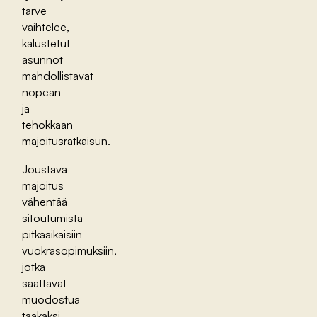
tarve
vaihtelee,
kalustetut
asunnot
mahdollistavat
nopean
ja
tehokkaan
majoitusratkaisun.
Joustava
majoitus
vähentää
sitoutumista
pitkäaikaisiin
vuokrasopimuksiin,
jotka
saattavat
muodostua
taakaksi,