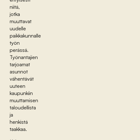
niitä,
jotka
muuttavat
uudelle
paikkakunnalle
työn
perässä.
Työnantajien
tarjoamat
asunnot
vähentävät
uuteen
kaupunkiin
muuttamisen
taloudellista
ja
henkistä
taakkaa.