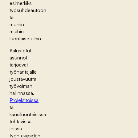
esimerkiksi
työsuhdeautoon
tai
moniin
muihin
luontaisetuihin.
Kalustetut
asunnot
tarjoavat
työnantajalle
joustavuutta
työvoiman
hallinnassa.
Projektitöissä
tai
kausiluonteisissa
tehtävissä,
joissa
työntekijöiden