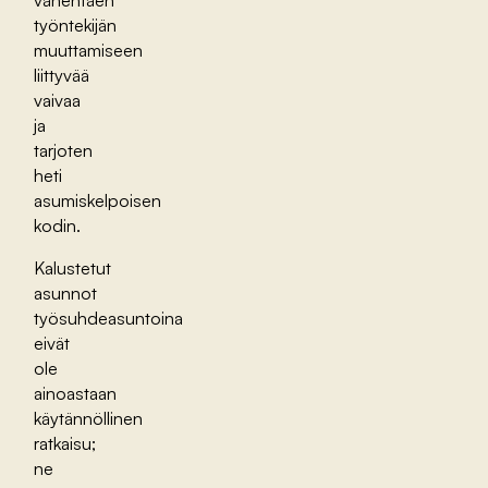
työntekijän
muuttamiseen
liittyvää
vaivaa
ja
tarjoten
heti
asumiskelpoisen
kodin.
Kalustetut
asunnot
työsuhdeasuntoina
eivät
ole
ainoastaan
käytännöllinen
ratkaisu;
ne