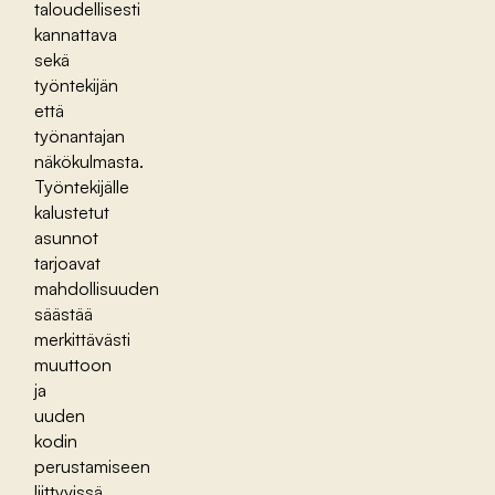
taloudellisesti
kannattava
sekä
työntekijän
että
työnantajan
näkökulmasta.
Työntekijälle
kalustetut
asunnot
tarjoavat
mahdollisuuden
säästää
merkittävästi
muuttoon
ja
uuden
kodin
perustamiseen
liittyvissä