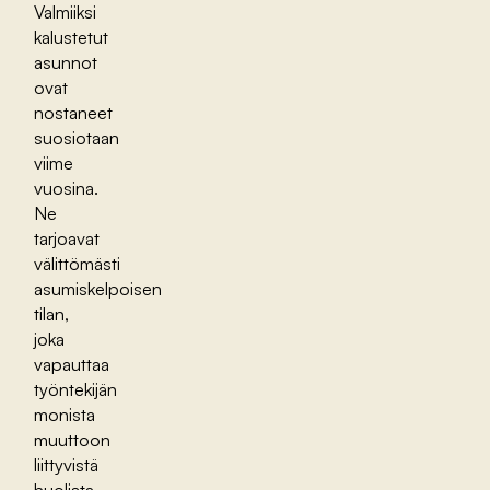
Valmiiksi
kalustetut
asunnot
ovat
nostaneet
suosiotaan
viime
vuosina.
Ne
tarjoavat
välittömästi
asumiskelpoisen
tilan,
joka
vapauttaa
työntekijän
monista
muuttoon
liittyvistä