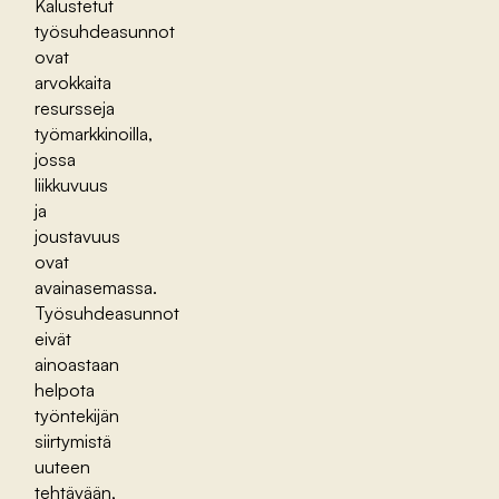
Kalustetut
työsuhdeasunnot
ovat
arvokkaita
resursseja
työmarkkinoilla,
jossa
liikkuvuus
ja
joustavuus
ovat
avainasemassa.
Työsuhdeasunnot
eivät
ainoastaan
helpota
työntekijän
siirtymistä
uuteen
tehtävään,