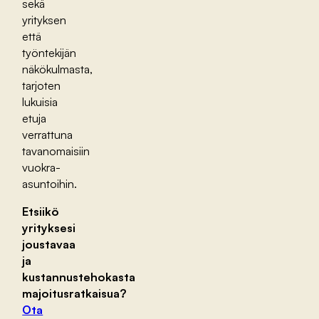
sekä
yrityksen
että
työntekijän
näkökulmasta,
tarjoten
lukuisia
etuja
verrattuna
tavanomaisiin
vuokra-
asuntoihin.
Etsiikö
yrityksesi
joustavaa
ja
kustannustehokasta
majoitusratkaisua?
Ota