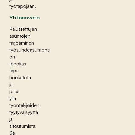
työtapojaan.
Yhteenveto
Kalustettujen
asuntojen
tarjoaminen
työsuhdeasuntona
on
tehokas
tapa
houkutella
ja
pitää
yllä
työntekijöiden
tyytyväisyyttä
ja
sitoutumista.
Se