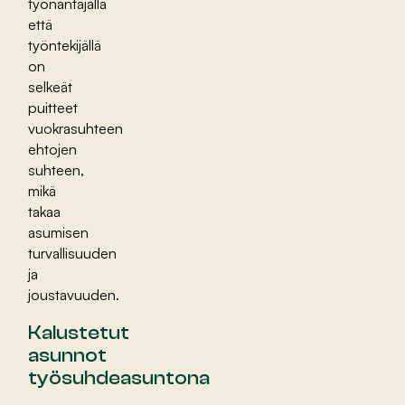
työnantajalla
että
työntekijällä
on
selkeät
puitteet
vuokrasuhteen
ehtojen
suhteen,
mikä
takaa
asumisen
turvallisuuden
ja
joustavuuden.
Kalustetut
asunnot
työsuhdeasuntona