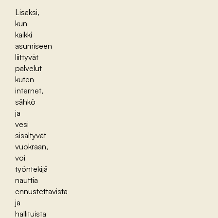
Lisäksi,
kun
kaikki
asumiseen
liittyvät
palvelut
kuten
internet,
sähkö
ja
vesi
sisältyvät
vuokraan,
voi
työntekijä
nauttia
ennustettavista
ja
hallituista