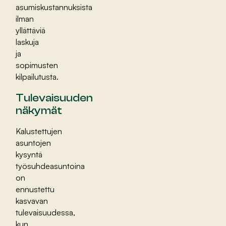
asumiskustannuksista
ilman
yllättäviä
laskuja
ja
sopimusten
kilpailutusta.
Tulevaisuuden
näkymät
Kalustettujen
asuntojen
kysyntä
työsuhdeasuntoina
on
ennustettu
kasvavan
tulevaisuudessa,
kun