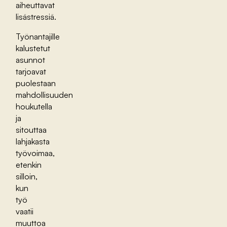
aiheuttavat
lisästressiä.
Työnantajille
kalustetut
asunnot
tarjoavat
puolestaan
mahdollisuuden
houkutella
ja
sitouttaa
lahjakasta
työvoimaa,
etenkin
silloin,
kun
työ
vaatii
muuttoa