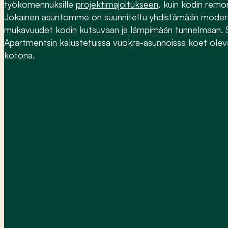
työkomennuksille
projektimajoitukseen
, kuin kodin remon
Jokainen asuntomme on suunniteltu yhdistämään moder
mukavuudet kodin kutsuvaan ja lämpimään tunnelmaan. 
Apartmentsin kalustetuissa vuokra-asunnoissa koet oleva
kotona.