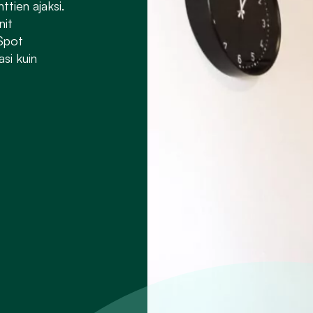
ttien ajaksi.
nit
Spot
si kuin