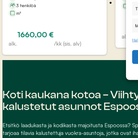
3 henkilöä
m²
T
m²
1
M
1660,00
€
alk.
Hal
alk.
/kk (sis. alv)
Koti kaukana kotoa – Viiht
kalustetut asunnot Espoo
Etsitkö laadukasta ja kodikasta majoitusta Espoossa? 
tarjoaa tilavia kalustettuja vuokra-asuntoja, jotka ovat ihan