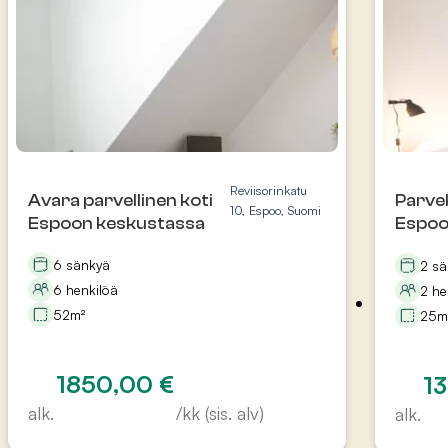
Reviisorinkatu
Avara parvellinen koti
Parvek
10, Espoo, Suomi
Espoon keskustassa
Espoo
6 sänkyä
2 s
6 henkilöä
2 he
52m²
25m
1850,00
€
1
alk.
/kk (sis. alv)
alk.