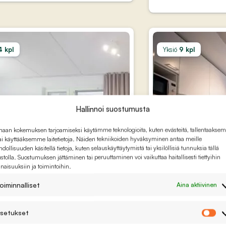
4 kpl
Yksiö
9 kpl
Hallinnoi suostumusta
haan kokemuksen tarjoamiseksi käytämme teknologioita, kuten evästeitä, tallentaaks
tai käyttääksemme laitetietoja. Näiden tekniikoiden hyväksyminen antaa meille
dollisuuden käsitellä tietoja, kuten selauskäyttäytymistä tai yksilöllisiä tunnuksia tällä
ustolla. Suostumuksen jättäminen tai peruuttaminen voi vaikuttaa haitallisesti tiettyihin
naisuuksiin ja toimintoihin.
Reviisorinkatu
sa kaupunkikaksio
Kodikas yksiö
10, Espoo, Suomi
oiminnalliset
Aina aktiivinen
n sydämessä
Espoossa
sänkyä
2 sänkyä
setukset
As
nkilöä
4 henkilöä