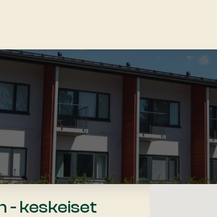
Map
n - keskeiset