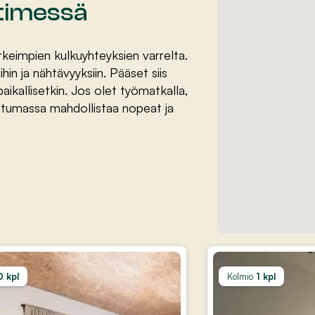
ytimessä
eimpien kulkuyhteyksien varrelta.
in ja nähtävyyksiin. Pääset siis
ikallisetkin. Jos olet työmatkalla,
ntumassa mahdollistaa nopeat ja
0 kpl
Kolmio
1 kpl