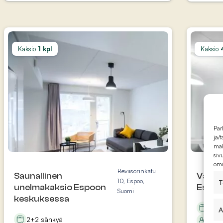
Kaksio
1 kpl
Kaksio
Par
ja/
mah
siv
omi
Reviisorinkatu
Saunallinen
Valoi
10, Espoo,
T
unelmakaksio Espoon
Espoo
Suomi
keskuksessa
2+1 
A
2+2 sänkyä
3 he