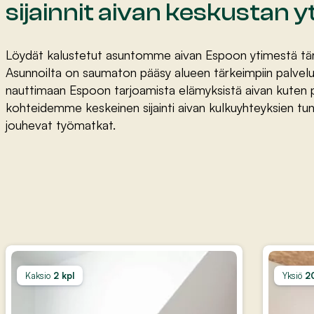
sijainnit aivan keskustan 
Löydät kalustetut asuntomme aivan Espoon ytimestä tärk
Asunnoilta on saumaton pääsy alueen tärkeimpiin palveluih
nauttimaan Espoon tarjoamista elämyksistä aivan kuten pa
kohteidemme keskeinen sijainti aivan kulkuyhteyksien tu
jouhevat työmatkat.
Kaksio
2 kpl
Yksiö
2