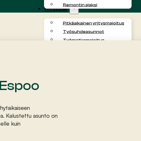
Remontin ajaksi
Yrityksille
Pitkäaikainen yritysmajoitus
Työsuhdeasunnot
Työmatkamajoitus
Projektimajoitus
Asukkaalle
Tietoa meistä
Kokemuksia
 Espoo
Yhteystiedot
Blogi
yhytaikaiseen
a. Kalustettu asunto on
elle kuin