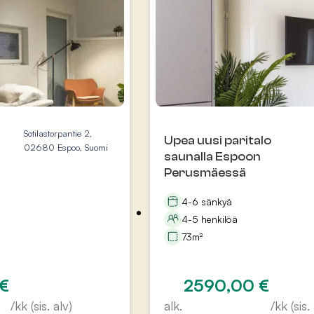
Sotilastorpantie 2,
Upea uusi paritalo
02680 Espoo, Suomi
saunalla Espoon
Perusmäessä
4-6 sänkyä
4-5 henkilöä
73m²
€
2590,00
€
/kk (sis. alv)
alk.
/kk (sis.