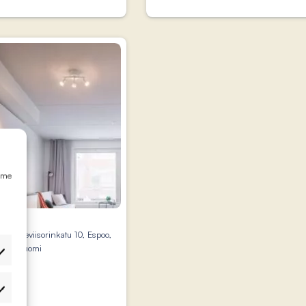
emme
Reviisorinkatu 10, Espoo,
Suomi
etukset