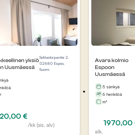
Sotilastorpantie 2,
keellinen yksiö
Avara kolmio
02680 Espoo,
n Uusmäessä
Espoon
Suomi
Uusmäessä
änkyä
5 sänkyä
nkilöä
6 henkilöä
²
m²
320,00
€
1970,00
/kk (sis. alv)
alk.