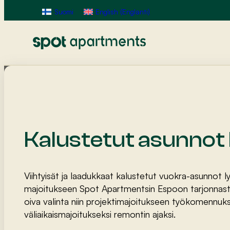
Suomi
English
(
Englanti
)
Kalustetut asunnot
Viihtyisät ja laadukkaat kalustetut vuokra-asunnot l
majoitukseen Spot Apartmentsin Espoon tarjonnast
oiva valinta niin projektimajoitukseen työkomennuks
väliaikaismajoitukseksi remontin ajaksi.