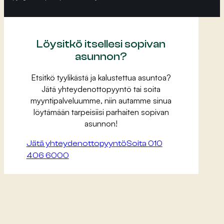
Löysitkö itsellesi sopivan
asunnon?
Etsitkö tyylikästä ja kalustettua asuntoa?
Jätä yhteydenottopyyntö tai soita
myyntipalveluumme, niin autamme sinua
löytämään tarpeisiisi parhaiten sopivan
asunnon!
Jätä yhteydenottopyyntö
Soita 010
406 6000