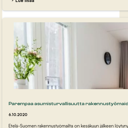
Lue lisää
Parempaa asumisturvallisuutta rakennustyömaid
6.10.2020
Etelä-Suomen rakennustyömailta on kesäkuun jälkeen löytynyt us