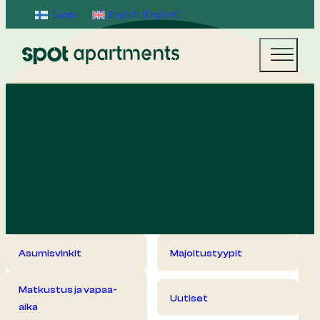
Suomi
English
(
Englanti
)
Asumisvinkit
Majoitustyypit
Matkustus ja vapaa-
Uutiset
aika