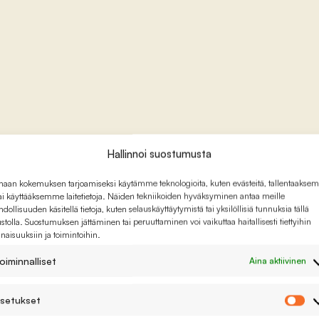
Hallinnoi suostumusta
haan kokemuksen tarjoamiseksi käytämme teknologioita, kuten evästeitä, tallentaaks
tai käyttääksemme laitetietoja. Näiden tekniikoiden hyväksyminen antaa meille
dollisuuden käsitellä tietoja, kuten selauskäyttäytymistä tai yksilöllisiä tunnuksia tällä
ustolla. Suostumuksen jättäminen tai peruuttaminen voi vaikuttaa haitallisesti tiettyihin
naisuuksiin ja toimintoihin.
oiminnalliset
Aina aktiivinen
setukset
As