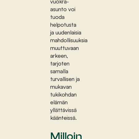
vuokra-
asunto voi
tuoda
helpotusta
ja uudenlaisia
mahdollisuuksia
muuttuvaan
arkeen,
tarjoten
samalla
turvallisen ja
mukavan
tukikohdan
elämän
yllättävissä
käänteissä.
Milloin