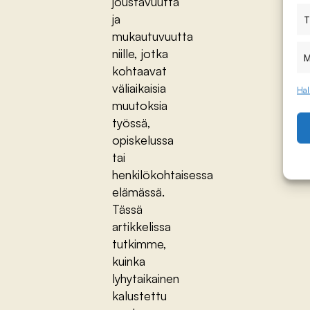
joustavuutta
ja
T
mukautuvuutta
niille, jotka
M
kohtaavat
väliaikaisia
Hal
muutoksia
työssä,
opiskelussa
tai
henkilökohtaisessa
elämässä.
Tässä
artikkelissa
tutkimme,
kuinka
lyhytaikainen
kalustettu