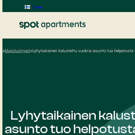
Suomi
Majoitustyypit
Lyhytaikainen kalustettu vuokra-asunto tuo helpotust
Home
Lyhytaikainen kalus
asunto tuo helpotus