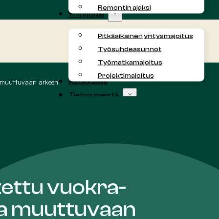
Remontin ajaksi
Yrityksille
Pitkäaikainen yritysmajoitus
Työsuhdeasunnot
Työmatkamajoitus
Projektimajoitus
a muuttuvaan arkeen
Asukkaalle
Tietoa meistä
Kokemuksia
Yhteystiedot
Blogi
tettu vuokra-
ta muuttuvaan