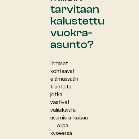
tarvitaan
kalustettu
vuokra-
asunto?
Ihmiset
kohtaavat
elämässään
tilanteita,
jotka
vaativat
väliaikaista
asumisratkaisua
– olipa
kyseessä