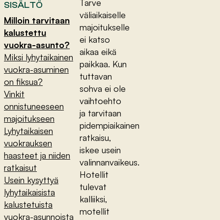
Tarve
SISÄLTÖ
väliaikaiselle
Milloin tarvitaan
majoitukselle
kalustettu
ei katso
vuokra-asunto?
aikaa eikä
Miksi lyhytaikainen
paikkaa. Kun
vuokra-asuminen
tuttavan
on fiksua?
sohva ei ole
Vinkit
vaihtoehto
onnistuneeseen
ja tarvitaan
majoitukseen
pidempiaikainen
Lyhytaikaisen
ratkaisu,
vuokrauksen
iskee usein
haasteet ja niiden
valinnanvaikeus.
ratkaisut
Hotellit
Usein kysyttyä
tulevat
lyhytaikaisista
kalliiksi,
kalustetuista
motellit
vuokra-asunnoista