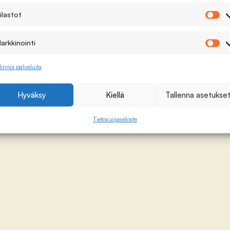
ilastot
Ti
arkkinointi
Ma
linnoi palveluita
Hyväksy
Kiellä
Tallenna asetukse
Tietosuojaseloste