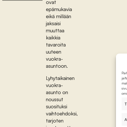
ovat
epämukavia
eikä millään
jaksaisi
muuttaa
kaikkia
tavaroita
uuteen
vuokra-
asuntoon.
Par
Lyhytaikainen
ja/
mah
vuokra-
siv
asunto on
omi
noussut
T
suosituksi
vaihtoehdoksi,
A
tarjoten