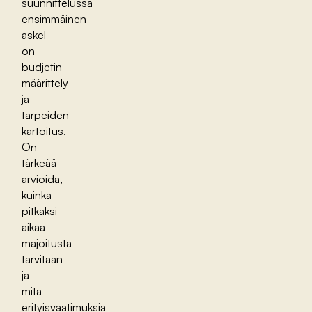
suunnittelussa
ensimmäinen
askel
on
budjetin
määrittely
ja
tarpeiden
kartoitus.
On
tärkeää
arvioida,
kuinka
pitkäksi
aikaa
majoitusta
tarvitaan
ja
mitä
erityisvaatimuksia