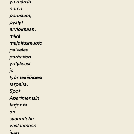
ymmärrät
nämä
perusteet,
pystyt
arvioimaan,
mikä
majoitusmuoto
palvelee
parhaiten
yrityksesi
ja
työntekijöidesi
tarpeita.
Spot
Apartmentsin
tarjonta
on
suunniteltu
vastaamaan
juuri