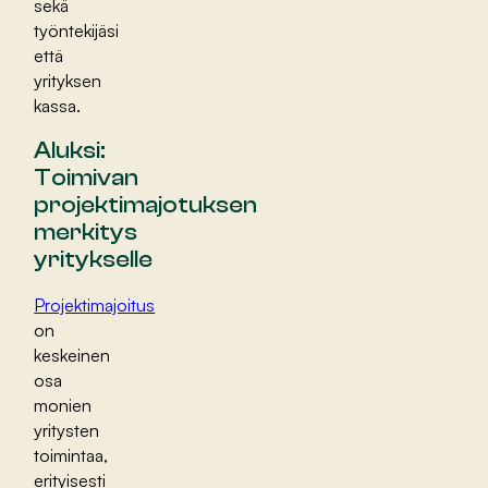
sekä
työntekijäsi
että
yrityksen
kassa.
Aluksi:
Toimivan
projektimajotuksen
merkitys
yritykselle
Projektimajoitus
on
keskeinen
osa
monien
yritysten
toimintaa,
erityisesti