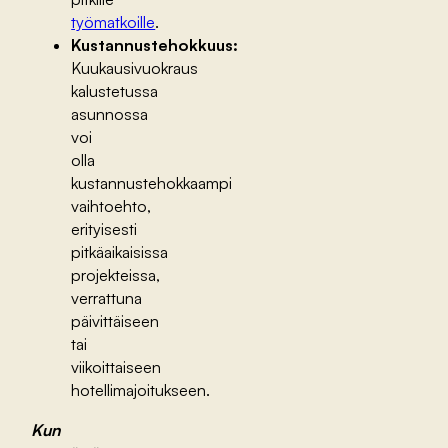
työmatkoille
.
Kustannustehokkuus:
Kuukausivuokraus
kalustetussa
asunnossa
voi
olla
kustannustehokkaampi
vaihtoehto,
erityisesti
pitkäaikaisissa
projekteissa,
verrattuna
päivittäiseen
tai
viikoittaiseen
hotellimajoitukseen.
Kun