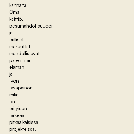
kannalta.
Oma
keittiö,
pesumahdollisuudet
ja
erilliset
makuutilat
mahdollistavat
paremman
elämän
ja
työn
tasapainon,
mikä
on
erityisen
tärkeää
pitkäaikaisissa
projekteissa.