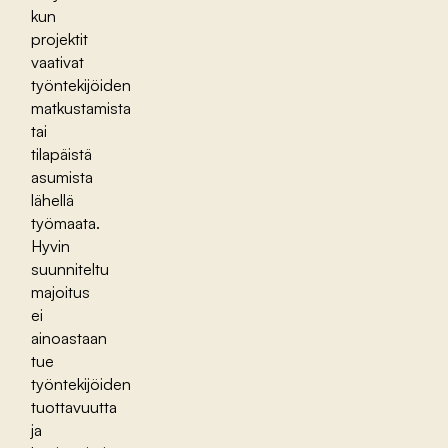
kun
projektit
vaativat
työntekijöiden
matkustamista
tai
tilapäistä
asumista
lähellä
työmaata.
Hyvin
suunniteltu
majoitus
ei
ainoastaan
tue
työntekijöiden
tuottavuutta
ja