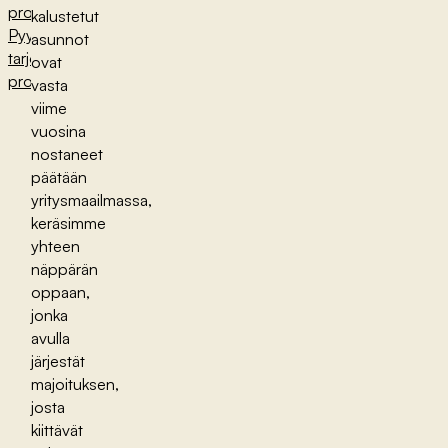
projektimajoituksen
kalustetut
Pyydä
asunnot
tarjous
ovat
projektimajotuksesta
vasta
viime
vuosina
nostaneet
päätään
yritysmaailmassa,
keräsimme
yhteen
näppärän
oppaan,
jonka
avulla
järjestät
majoituksen,
josta
kiittävät