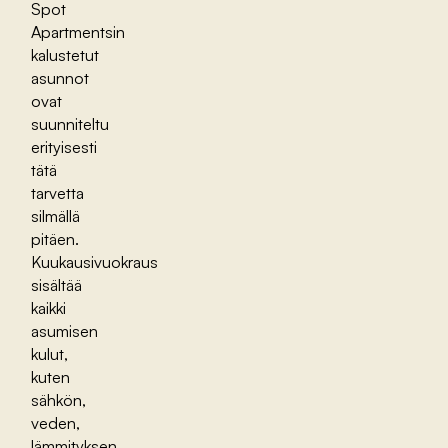
Spot
Apartmentsin
kalustetut
asunnot
ovat
suunniteltu
erityisesti
tätä
tarvetta
silmällä
pitäen.
Kuukausivuokraus
sisältää
kaikki
asumisen
kulut,
kuten
sähkön,
veden,
lämmityksen