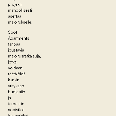
projekti
mahdollisesti
asettaa
majoitukselle.
Spot
Apartments
tarjoaa
joustavia
majoitusratkaisuja,
jotka
voidaan
räätälöidä
kunkin
yrityksen
budjettiin
ja
tarpeisiin
sopiviksi.
Esimerkiksi