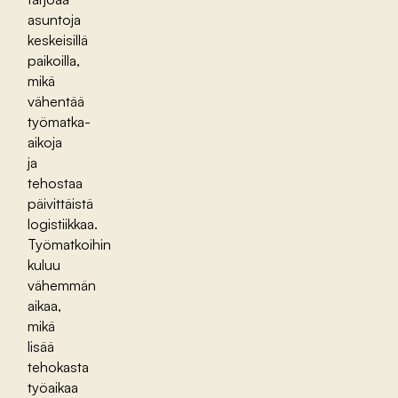
asuntoja
keskeisillä
paikoilla,
mikä
vähentää
työmatka-
aikoja
ja
tehostaa
päivittäistä
logistiikkaa.
Työmatkoihin
kuluu
vähemmän
aikaa,
mikä
lisää
tehokasta
työaikaa