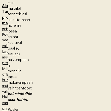
kuin
Aluksi:
majoitat
Toimivan
työntekijäsi
projektimajotuksen
sieluttomaan
merkitys
hotelliin
yritykselle
jossa
Kolme
seinät
syytä
kaatuvat
valita
päälle,
kalustettu
tutustu
asunto
halvempaan
projektimajoitukseen
ja
Mitä
monella
ottaa
tapaa
huomioon
mukavampaan
majoituksen
vaihtoehtoon:
valinnassa?
kalustettuihin
Näin
asuntoihin.
varmistat
onnistuneen
Koska