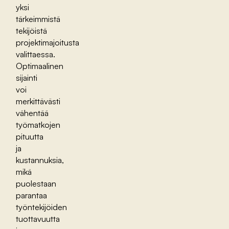
yksi
tärkeimmistä
tekijöistä
projektimajoitusta
valittaessa.
Optimaalinen
sijainti
voi
merkittävästi
vähentää
työmatkojen
pituutta
ja
kustannuksia,
mikä
puolestaan
parantaa
työntekijöiden
tuottavuutta