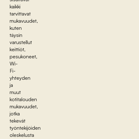
kaikki
tarvittavat
mukavuudet,
kuten
täysin
varustellut
keittiöt,
pesukoneet,
Wi-
Fi-
yhteyden
ja
muut
kotitalouden
mukavuudet,
jotka
tekevät
työntekijöiden
oleskelusta