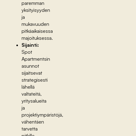
paremman
yksityisyyden
ja
mukavuuden
pitkäaikaisessa
majoituksessa.
Sijainti:
Spot
Apartmentsin
asunnot
sijaitsevat
strategisesti
lähellä
valtateitä,
yritysalueita
ja
projektiympäristöjä,
vähentäen
tarvetta
pitkille