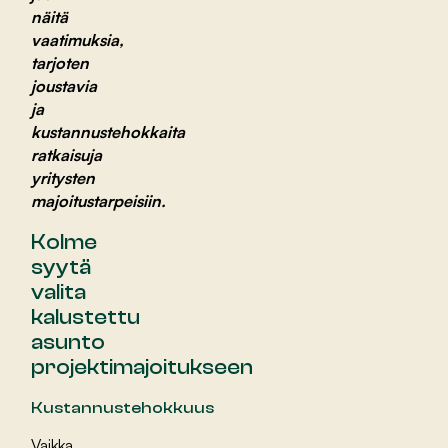
näitä
vaatimuksia,
tarjoten
joustavia
ja
kustannustehokkaita
ratkaisuja
yritysten
majoitustarpeisiin.
Kolme
syytä
valita
kalustettu
asunto
projektimajoitukseen
Kustannustehokkuus
Vaikka