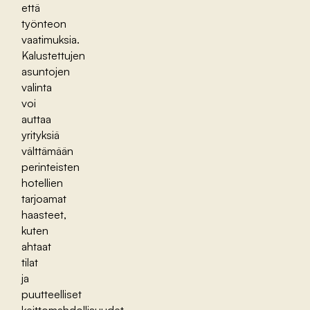
että
työnteon
vaatimuksia.
Kalustettujen
asuntojen
valinta
voi
auttaa
yrityksiä
välttämään
perinteisten
hotellien
tarjoamat
haasteet,
kuten
ahtaat
tilat
ja
puutteelliset