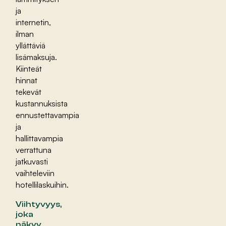
ja
internetin,
ilman
yllättäviä
lisämaksuja.
Kiinteät
hinnat
tekevät
kustannuksista
ennustettavampia
ja
hallittavampia
verrattuna
jatkuvasti
vaihteleviin
hotellilaskuihin.
Viihtyvyys,
joka
näkyy