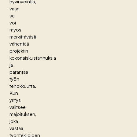
hyvinvointia,
vaan
se
voi
myös
merkittävästi
vähentää
projektin
kokonaiskustannuksia
ja
parantaa
työn
tehokkuutta.
Kun
yritys
valitsee
majoituksen,
joka
vastaa
työntekijöiden