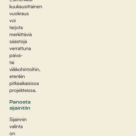
kuukausittainen
vuokraus
voi
tarjota
merkittäviä
säästöjä
verrattuna
päivä-
tai
viikkohintoihin,
etenkin
pitkäaikaisissa
projekteissa.
Panosta
sijaintiin
Sijainnin
valinta
on