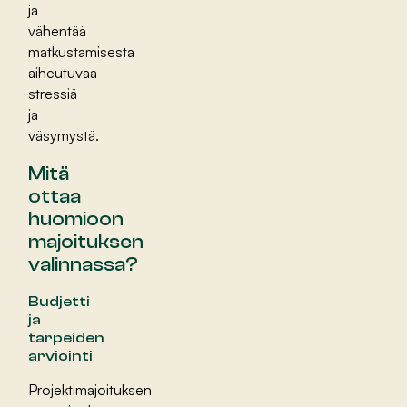
ja
vähentää
matkustamisesta
aiheutuvaa
stressiä
ja
väsymystä.
Mitä
ottaa
huomioon
majoituksen
valinnassa?
Budjetti
ja
tarpeiden
arviointi
Projektimajoituksen