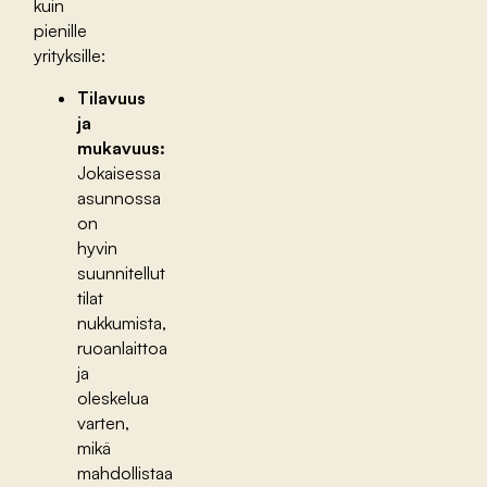
kuin
pienille
yrityksille:
Tilavuus
ja
mukavuus:
Jokaisessa
asunnossa
on
hyvin
suunnitellut
tilat
nukkumista,
ruoanlaittoa
ja
oleskelua
varten,
mikä
mahdollistaa