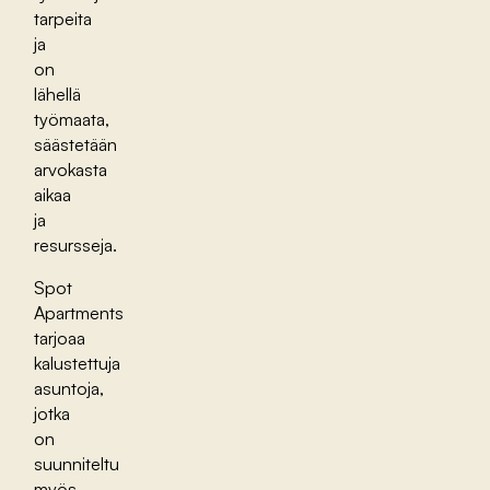
tarpeita
ja
on
lähellä
työmaata,
säästetään
arvokasta
aikaa
ja
resursseja.
Spot
Apartments
tarjoaa
kalustettuja
asuntoja,
jotka
on
suunniteltu
myös