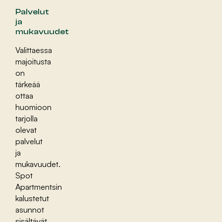
Palvelut
ja
mukavuudet
Valittaessa
majoitusta
on
tärkeää
ottaa
huomioon
tarjolla
olevat
palvelut
ja
mukavuudet.
Spot
Apartmentsin
kalustetut
asunnot
sisältävät