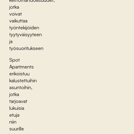
keittomahdollisuudet,
jotka
voivat
vaikuttaa
työntekijöiden
tyytyväisyyteen
ja
työsuoritukseen
Spot
Apartments
erikoistuu
kalustettuihin
asuntoihin,
jotka
tarjoavat
lukuisia
etuja
niin
suurille