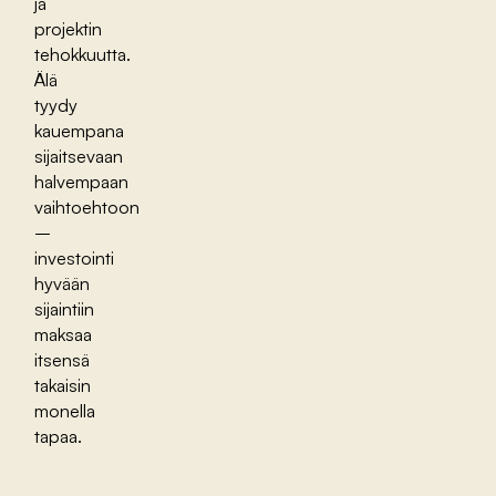
ja
projektin
tehokkuutta.
Älä
tyydy
kauempana
sijaitsevaan
halvempaan
vaihtoehtoon
–
investointi
hyvään
sijaintiin
maksaa
itsensä
takaisin
monella
tapaa.