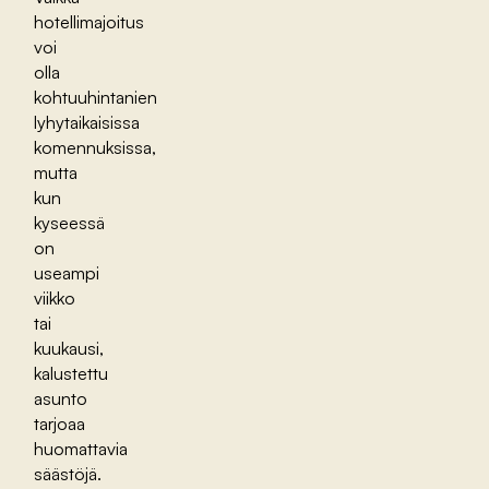
hotellimajoitus
voi
olla
kohtuuhintanien
lyhytaikaisissa
komennuksissa,
mutta
kun
kyseessä
on
useampi
viikko
tai
kuukausi,
kalustettu
asunto
tarjoaa
huomattavia
säästöjä.