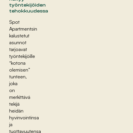
työntekijöiden
tehokkuudessa
Spot
Apartmentsin
kalustetut
asunnot
tarjoavat
työntekijöille
“kotona
olemisen”
tunteen,
joka
on
merkittävä
tekijä
heidän
hyvinvointinsa
ja
tuottavuutensa