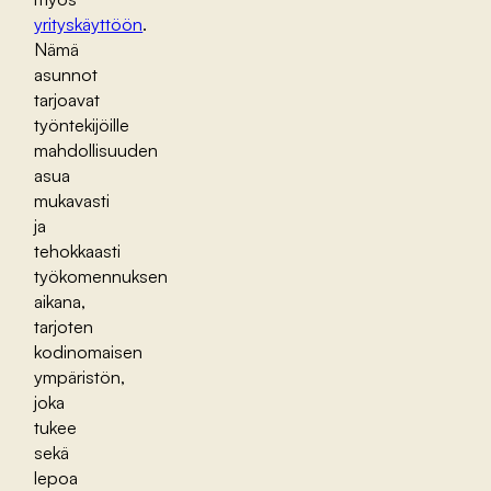
yrityskäyttöön
.
Nämä
asunnot
tarjoavat
työntekijöille
mahdollisuuden
asua
mukavasti
ja
tehokkaasti
työkomennuksen
aikana,
tarjoten
kodinomaisen
ympäristön,
joka
tukee
sekä
lepoa