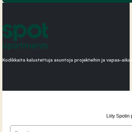
Kodikkaita kalustettuja asuntoja projekteihin ja vapaa-aika
Liity Spotin
Email