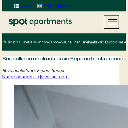
Suomi
English
(
Englanti
)
Etusivu
»
Kalustetut asunnot
»
Espoo
»
Saunallinen unelmakaksio Espoon kesku
Saunallinen unelmakaksio Espoon keskuksessa
Reviisorinkatu 10, Espoo, Suomi
Katso saatavuus ja varaa tästä