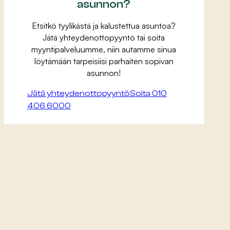
asunnon?
Etsitkö tyylikästä ja kalustettua asuntoa?
Jätä yhteydenottopyyntö tai soita
myyntipalveluumme, niin autamme sinua
löytämään tarpeisiisi parhaiten sopivan
asunnon!
Jätä yhteydenottopyyntö
Soita 010
406 6000