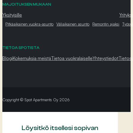
MAJOITUKSEN MUKAAN
Yksityisille
Yrityksi
Pitkäaikainen vuokra-asunto
Väliaikainen asunto
Remontin ajaksi
Työsu
TIETOA SPOTISTA
Blogi
Kokemuksia meistä
Tietoa vuokralaiselle
Yhteystiedot
Tietos
Copyright © Spot Apartments Oy 2026
Löysitkö itsellesi sopivan