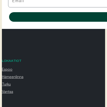
LOKAATIOT
Espoo
Hämeenlinna
Turku
Vantaa