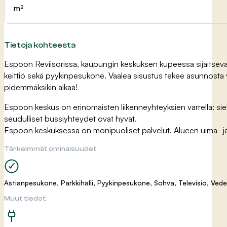
m²
Tietoja kohteesta
Espoon Reviisorissa, kaupungin keskuksen kupeessa sijaitseva ty
keittiö sekä pyykinpesukone. Vaalea sisustus tekee asunnosta va
pidemmäksikin aikaa!
Espoon keskus on erinomaisten liikenneyhteyksien varrella: sielt
seudulliset bussiyhteydet ovat hyvät.
Espoon keskuksessa on monipuoliset palvelut. Alueen uima- ja liiku
Tärkeimmät ominaisuudet
Astianpesukone, Parkkihalli, Pyykinpesukone, Sohva, Televisio, Vede
Muut tiedot