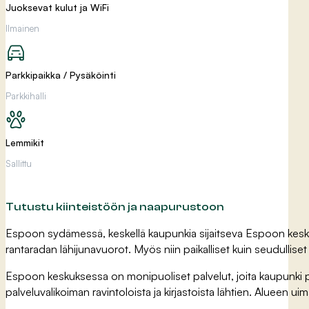
Juoksevat kulut ja WiFi
Ilmainen
Parkkipaikka / Pysäköinti
Parkkihalli
Lemmikit
Sallittu
Tutustu kiinteistöön ja naapurustoon
Espoon sydämessä, keskellä kaupunkia sijaitseva Espoon keskus o
rantaradan lähijunavuorot. Myös niin paikalliset kuin seudullise
Espoon keskuksessa on monipuoliset palvelut, joita kaupunki py
palveluvalikoiman ravintoloista ja kirjastoista lähtien. Alueen uima-