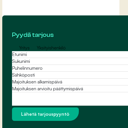
Pyydä tarjous
Yritys
Yksityishenkilö
Viesti
Lähetä tarjouspyyntö