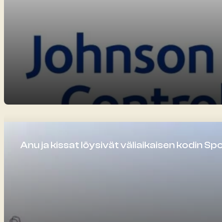
Anu ja kissat löysivät väliaikaisen kodin Spo