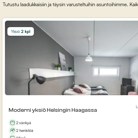
Tutustu laadukkaisiin ja täysin varusteltuihin asuntoihimme. Kai
Yksiö
2 kpl
L
Moderni yksiö Helsingin Haagassa
2 sänkyä
2 henkilöä