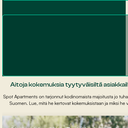
Aitoja kokemuksia tyytyväisiltä asiakka
Spot Apartments on tarjonnut kodinomaista majoitusta jo tuhansi
Suomen. Lue, mitä he kertovat kokemuksistaan ja miksi he v