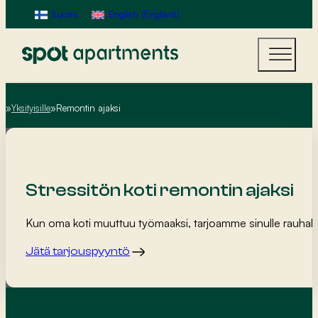
Suomi
English
(
Englanti
)
Yksityisille
Remontin ajaksi
Home
Stressitön koti remontin ajaksi
Kun oma koti muuttuu työmaaksi, tarjoamme sinulle rauhall
Jätä tarjouspyyntö