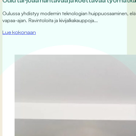
Oulu tarjoaa nähtävää ja koettavaa työmatkaili
Oulussa yhdistyy modernin teknologian huippuosaaminen, elävä k
vapaa-ajan. Ravintoloita ja kivijalkakauppoja…
Lue kokonaan