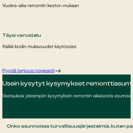
Vuokra-aika remontin keston mukaan
Täysi varustelu
Kaikki kodin mukavuudet käytössäsi
Pyydä tarjous nopeasti
Usein kysytyt kysymykset remonttiasumi
Vastauksia yleisimpiin kysymyksiin remontin aikaisesta asumise
Onko asunnoissa turvallisuusjärjestelmiä, kuten pa