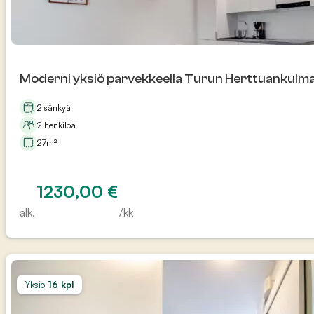
Moderni yksiö parvekkeella Turun Herttuankulm
2 sänkyä
2 henkilöä
27m²
1230,00
€
alk.
/kk
Yksiö
16 kpl