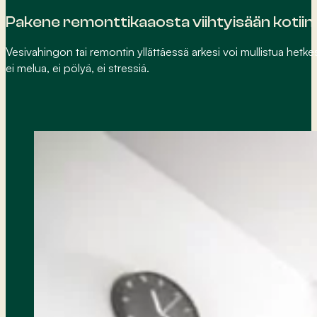
Pakene remonttikaaosta viihtyisään kotiin
Vesivahingon tai remontin yllättäessä arkesi voi mullistua hetke
ei melua, ei pölyä, ei stressiä.