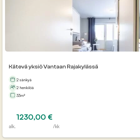
Kätevä yksiö Vantaan Rajakylässä
2 sänkyä
2 henkilöä
33m²
1230,00
€
alk.
/kk