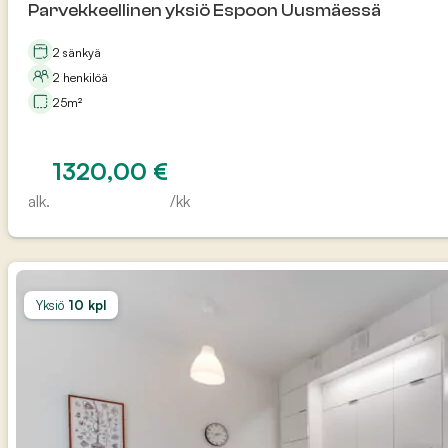
Parvekkeellinen yksiö Espoon Uusmäessä
2 sänkyä
2 henkilöä
25m²
1320,00
€
alk.
/kk
Yksiö
10 kpl