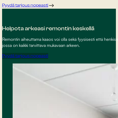
Pyydä tarjous nopeasti
Helpota arkeasi remontin keskellä
Remontin aiheuttama kaaos voi olla sekä fyysisesti että henkise
jossa on kaikki tarvittava mukavaan arkeen.
Pyydä tarjous nopeasti