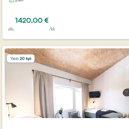
25m²
1420,00
€
alk.
/kk
Yksiö
20 kpl