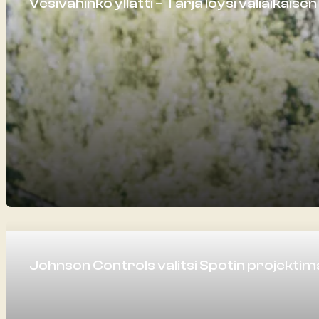
Vesivahinko yllätti – Tarja löysi väliaikaisen
Johnson Controls valitsi Spotin projektim