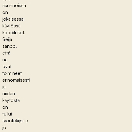
asunnoissa
on
jokaisessa
käytössä
koodilukot.
Seija
sanoo,
että
ne
ovat
toimineet
erinomaisesti
ja
niiden
käytöstä
on
tullut
työntekijöille
jo