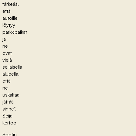
tärkeää,
että
autoille
löytyy
parkkipaikat
ja
ne
ovat
vielä
sellaisella
alueella,
että
ne
uskaltaa
jättää
sinne”,
Seija
kertoo.
Spotin