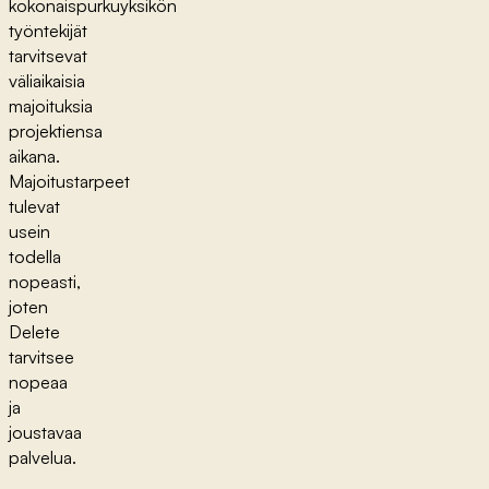
kokonaispurkuyksikön
työntekijät
tarvitsevat
väliaikaisia
majoituksia
projektiensa
aikana.
Majoitustarpeet
tulevat
usein
todella
nopeasti,
joten
Delete
tarvitsee
nopeaa
ja
joustavaa
palvelua.