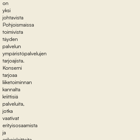
on
yksi
johtavista
Pohjoismaissa
toimivista
täyden
palvelun
ympäristöpalvelujen
tarjoajista.
Konserni
tarjoaa
liiketoiminnan
kannalta
kriittisiä
palveluita,
jotka
vaativat
erityisosaamista
ja
erikoislaitteita