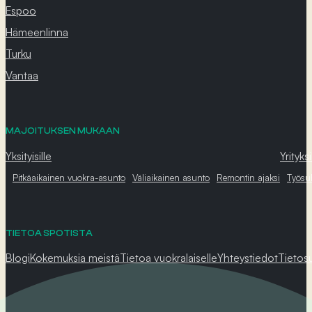
Espoo
Hämeenlinna
Turku
Vantaa
MAJOITUKSEN MUKAAN
Yksityisille
Yrityksi
Pitkäaikainen vuokra-asunto
Väliaikainen asunto
Remontin ajaksi
Työsu
TIETOA SPOTISTA
Blogi
Kokemuksia meistä
Tietoa vuokralaiselle
Yhteystiedot
Tietos