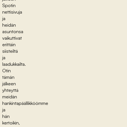
Spotin
nettisivuja
ja
heidän
asuntonsa
vaikuttivat
erittäin
siisteiltä
ja
laadukkailta.
Otin
tämän
jälkeen
yhteyttä
meidän
hankintapäällikköömme
ja
hän
kertoikin,