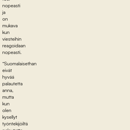
nopeasti
ja
on
mukava
kun
viesteihin
reagoidaan
nopeasti.
“Suomalaisethan
eivät
hyvää
palautetta
anna,
mutta
kun
olen
kysellyt
työntekijöiltä