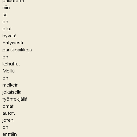
palautetta
niin
se
on
ollut
hyvää!
Erityisesti
parkkipaikkoja
on
kehuttu.
Meillä
on
melkein
jokaisella
työntekijällä
omat
autot,
joten
on
erittäin