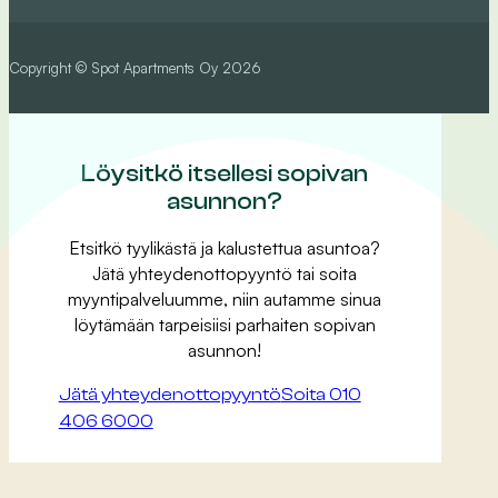
Copyright © Spot Apartments Oy 2026
Löysitkö itsellesi sopivan
asunnon?
Etsitkö tyylikästä ja kalustettua asuntoa?
Jätä yhteydenottopyyntö tai soita
myyntipalveluumme, niin autamme sinua
löytämään tarpeisiisi parhaiten sopivan
asunnon!
Jätä yhteydenottopyyntö
Soita 010
406 6000