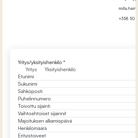
milla.hamp
+358 50 5
Yritys/yksityishenkilö
*
Yritys
Yksityishenkilö