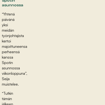
Spotin
asunnossa
“Yhtenä
päivänä
yksi
meidän
työnjohtajista
kertoi
majoittuneensa
perheensä
kanssa
Spotin
asunnossa
viikonloppuna”,
Seija
muistelee.
“Tutkin
tämän
jälkeen