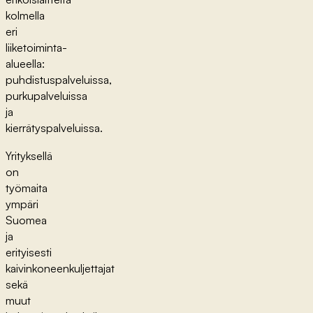
kolmella
eri
liiketoiminta-
alueella:
puhdistuspalveluissa,
purkupalveluissa
ja
kierrätyspalveluissa.
Yrityksellä
on
työmaita
ympäri
Suomea
ja
erityisesti
kaivinkoneenkuljettajat
sekä
muut