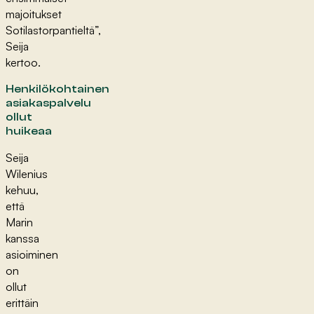
majoitukset
Sotilastorpantieltä”,
Seija
kertoo.
Henkilökohtainen
asiakaspalvelu
ollut
huikeaa
Seija
Wilenius
kehuu,
että
Marin
kanssa
asioiminen
on
ollut
erittäin