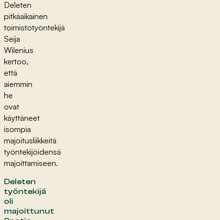
Deleten
pitkäaikainen
toimistotyöntekijä
Seija
Wilenius
kertoo,
että
aiemmin
he
ovat
käyttäneet
isompia
majoitusliikkeitä
työntekijöidensä
majoittamiseen.
Deleten
työntekijä
oli
majoittunut