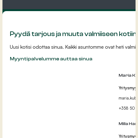
Pyydä tarjous ja muuta valmiiseen kotiin
Uusi kotisi odottaa sinua. Kaikki asuntomme ovat heti valmii
Myyntipalvelumme auttaa sinua
Maria Ku
Yritysmyy
maria.kubi
+358 50 
Milla Ha
Yritysmyy