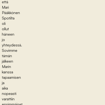
että
Mari
Pääkkönen
Spotilta
oli
ollut
häneen
jo
yhteydessä.
Sovimme
tämän
jälkeen
Marin
kanssa
tapaamisen
ja
aika
nopeasti
varattiin
ensimmäiset