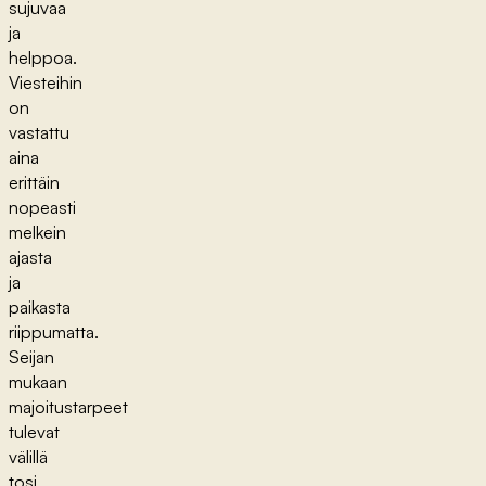
sujuvaa
ja
helppoa.
Viesteihin
on
vastattu
aina
erittäin
nopeasti
melkein
ajasta
ja
paikasta
riippumatta.
Seijan
mukaan
majoitustarpeet
tulevat
välillä
tosi