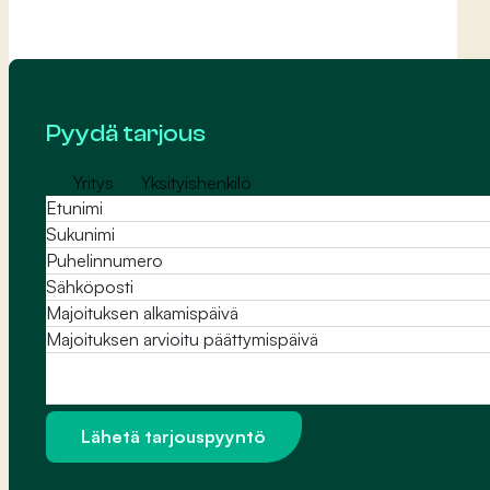
Pyydä tarjous
Yritys
Yksityishenkilö
Viesti
Lähetä tarjouspyyntö