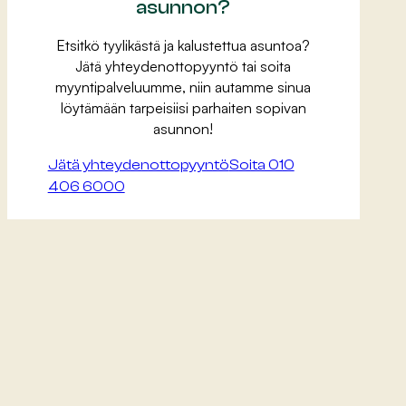
asunnon?
Etsitkö tyylikästä ja kalustettua asuntoa?
Jätä yhteydenottopyyntö tai soita
myyntipalveluumme, niin autamme sinua
löytämään tarpeisiisi parhaiten sopivan
asunnon!
Jätä yhteydenottopyyntö
Soita 010
406 6000