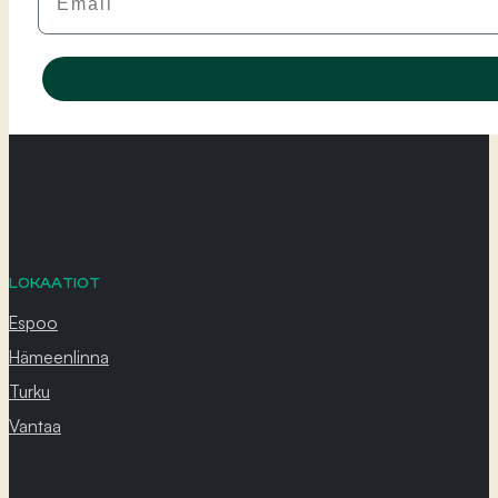
LOKAATIOT
Espoo
Hämeenlinna
Turku
Vantaa