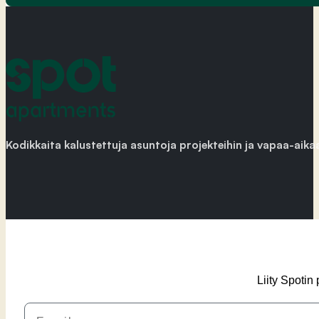
Kodikkaita kalustettuja asuntoja projekteihin ja vapaa-aika
Liity Spotin
Email