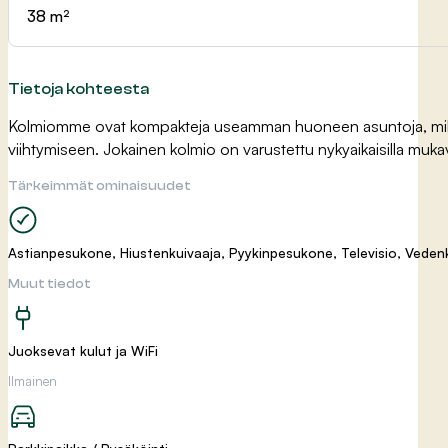
38 m²
Tietoja kohteesta
Kolmiomme ovat kompakteja useamman huoneen asuntoja, mikä teke
viihtymiseen. Jokainen kolmio on varustettu nykyaikaisilla muka
Tärkeimmät ominaisuudet
Astianpesukone, Hiustenkuivaaja, Pyykinpesukone, Televisio, Vedenk
Muut tiedot
Juoksevat kulut ja WiFi
Ilmainen