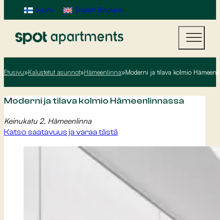
Suomi
English
(
Englanti
)
Etusivu
»
Kalustetut asunnot
»
Hämeenlinna
»
Moderni ja tilava kolmio Hämeenl
Moderni ja tilava kolmio Hämeenlinnassa
Keinukatu 2, Hämeenlinna
Katso saatavuus ja varaa tästä