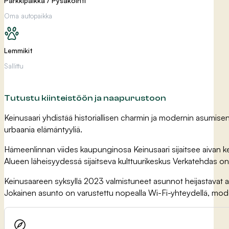
Parkkipaikka / Pysäköinti
Oma autopaikka
Lemmikit
Sallittu
Tutustu kiinteistöön ja naapurustoon
Keinusaari yhdistää historiallisen charmin ja modernin asumise
urbaania elämäntyyliä.
Hämeenlinnan viides kaupunginosa Keinusaari sijaitsee aivan kesk
Alueen läheisyydessä sijaitseva kulttuurikeskus Verkatehdas on pai
Keinusaareen syksyllä 2023 valmistuneet asunnot heijastavat a
Jokainen asunto on varustettu nopealla Wi-Fi-yhteydellä, modern