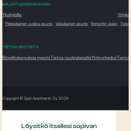
MAJOITUKSEN MUKAAN
Yksityisille
Yrityksi
Pitkäaikainen vuokra-asunto
Väliaikainen asunto
Remontin ajaksi
Työsu
TIETOA SPOTISTA
Blogi
Kokemuksia meistä
Tietoa vuokralaiselle
Yhteystiedot
Tietos
Copyright © Spot Apartments Oy 2026
Löysitkö itsellesi sopivan