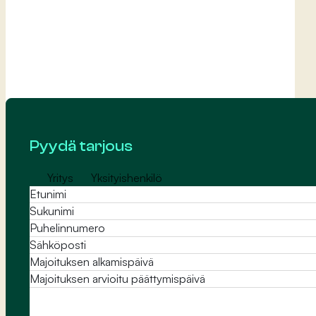
Pyydä tarjous
Yritys
Yksityishenkilö