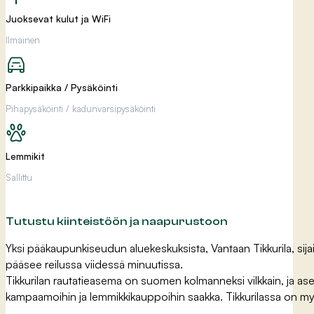
Juoksevat kulut ja WiFi
Ilmainen
Parkkipaikka / Pysäköinti
Pihapysäköinti / kadunvarsipysäköinti
Lemmikit
Sallittu
Tutustu kiinteistöön ja naapurustoon
Yksi pääkaupunkiseudun aluekeskuksista, Vantaan Tikkurila, sija
pääsee reilussa viidessä minuutissa.
Tikkurilan rautatieasema on suomen kolmanneksi vilkkain, ja asem
kampaamoihin ja lemmikkikauppoihin saakka. Tikkurilassa on myös