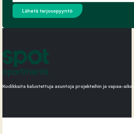
Viesti
Lähetä tarjouspyyntö
Kodikkaita kalustettuja asuntoja projekteihin ja vapaa-aika