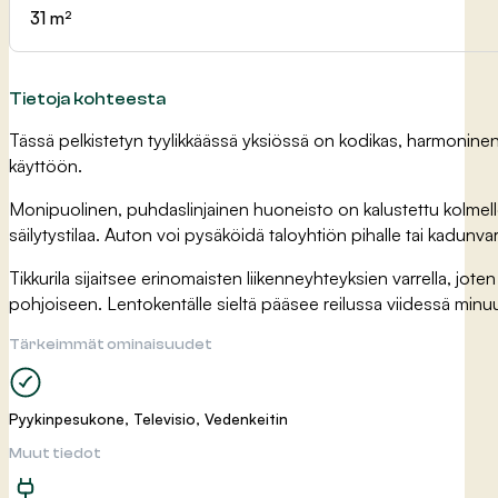
31 m²
Tietoja kohteesta
Tässä pelkistetyn tyylikkäässä yksiössä on kodikas, harmoninen, 
käyttöön.
Monipuolinen, puhdaslinjainen huoneisto on kalustettu kolmelle 
säilytystilaa. Auton voi pysäköidä taloyhtiön pihalle tai kadunva
Tikkurila sijaitsee erinomaisten liikenneyhteyksien varrella, jo
pohjoiseen. Lentokentälle sieltä pääsee reilussa viidessä minuut
Tärkeimmät ominaisuudet
Pyykinpesukone, Televisio, Vedenkeitin
Muut tiedot