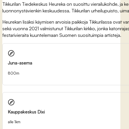
Tikkurilan Tiedekeskus Heureka on suosittu vierailukohde, ja kesäai
luonnonystävienkin keskuudessa. Tikkurilan urheilupuisto, uimahal
Heurekan lisäksi käymisen arvoisia paikkoja Tikkurilassa ovat va
sekä vuonna 2021 valmistunut Tikkurilan kirkko, jonka katonraja
festarivieraita kuuntelemaan Suomen suosituimpia artisteja.
Juna-asema
800m
Kauppakeskus Dixi
alle 1km