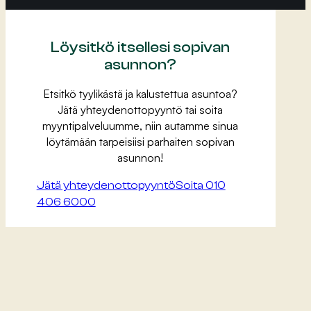
Löysitkö itsellesi sopivan
asunnon?
Etsitkö tyylikästä ja kalustettua asuntoa?
Jätä yhteydenottopyyntö tai soita
myyntipalveluumme, niin autamme sinua
löytämään tarpeisiisi parhaiten sopivan
asunnon!
Jätä yhteydenottopyyntö
Soita 010
406 6000