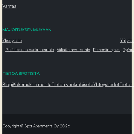
Vantaa
MAJOITUKSEN MUKAAN
Yksityisille
Yrityksi
Pitkäaikainen vuokra-asunto
Väliaikainen asunto
Remontin ajaksi
Työsu
TIETOA SPOTISTA
Blogi
Kokemuksia meistä
Tietoa vuokralaiselle
Yhteystiedot
Tietos
Copyright © Spot Apartments Oy 2026