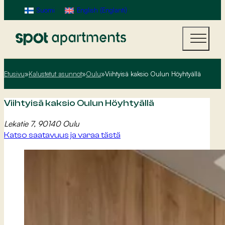
Suomi
English
(
Englanti
)
Etusivu
»
Kalustetut asunnot
»
Oulu
»
Viihtyisä kaksio Oulun Höyhtyällä
Viihtyisä kaksio Oulun Höyhtyällä
Lekatie 7, 90140 Oulu
Katso saatavuus ja varaa tästä