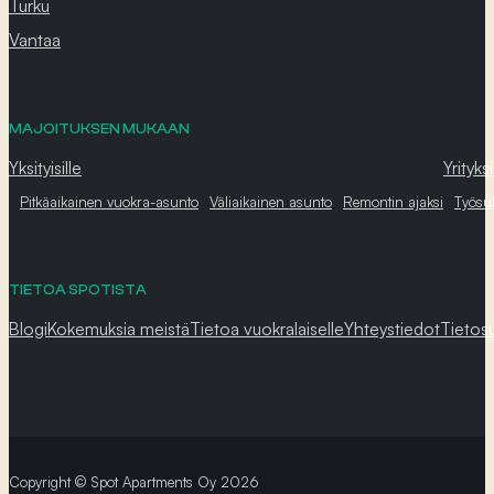
Turku
Vantaa
MAJOITUKSEN MUKAAN
Yksityisille
Yrityksi
Pitkäaikainen vuokra-asunto
Väliaikainen asunto
Remontin ajaksi
Työsu
TIETOA SPOTISTA
Blogi
Kokemuksia meistä
Tietoa vuokralaiselle
Yhteystiedot
Tietos
Copyright © Spot Apartments Oy 2026