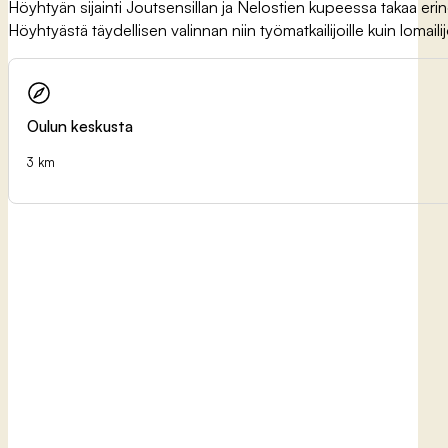
Höyhtyän sijainti Joutsensillan ja Nelostien kupeessa takaa erino
Höyhtyästä täydellisen valinnan niin työmatkailijoille kuin lomailij
Oulun keskusta
3 km