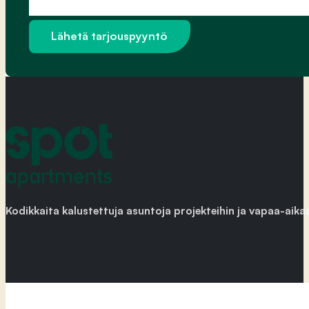
Viesti
Lähetä tarjouspyyntö
Kodikkaita kalustettuja asuntoja projekteihin ja vapaa-aika