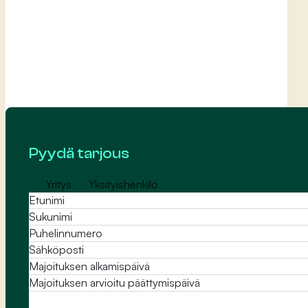
Pyydä tarjous
Yritys
Yksityishenkilö