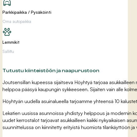
Parkkipaikka / Pysäköinti
Oma autopaikka
Lemmikit
Sallittu
Tutustu kiinteistöön ja naapurustoon
Joutsensillan kupeessa sijaitseva Höyhtyä tarjoaa asukkailleen m
helppoa pääsyä kaupungin sykkeeseen. Sijaiten vain alle kolm
Höyhtyän uudella asuinalueella tarjoamme yhteensä 10 kalustet
Lekatien uusissa asunnoissa yhdistyy helppous ja modernin ko
uudet kerrostalot tarjoavat asukkailleen kaikki nykyaikaisen a
suunnittelussa on kiinnitetty erityistä huomiota tilankäyttöön j