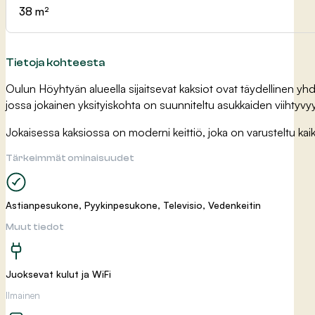
38 m²
Tietoja kohteesta
Oulun Höyhtyän alueella sijaitsevat kaksiot ovat täydellinen y
jossa jokainen yksityiskohta on suunniteltu asukkaiden viihtyvyyt
Jokaisessa kaksiossa on moderni keittiö, joka on varusteltu kaiki
Tärkeimmät ominaisuudet
Astianpesukone, Pyykinpesukone, Televisio, Vedenkeitin
Muut tiedot
Juoksevat kulut ja WiFi
Ilmainen