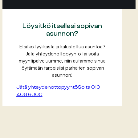
Löysitkö itsellesi sopivan
asunnon?
Etsitkö tyylikästä ja kalustettua asuntoa?
Jätä yhteydenottopyyntö tai soita
myyntipalveluumme, niin autamme sinua
löytämään tarpeisiisi parhaiten sopivan
asunnon!
Jätä yhteydenottopyyntö
Soita 010
406 6000