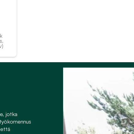
kk
is.
v)
e, jotka
ä työkomennus
 että