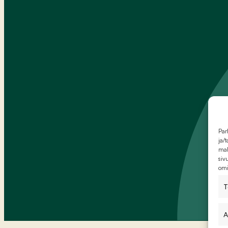
Par
ja/
mah
siv
omi
T
A