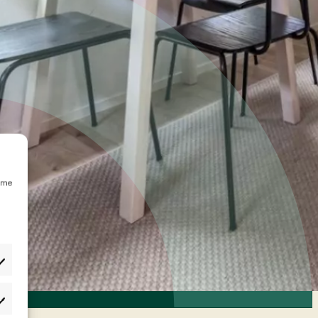
emme
etukset