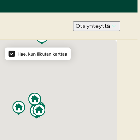
Ota yhteyttä
010 4066
000
Yhteystiedot
Hae, kun liikutan karttaa
Pyydä
tarjous