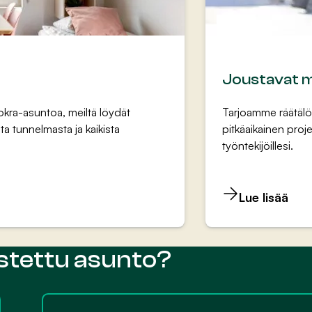
Joustavat ma
uokra-asuntoa, meiltä löydät
Tarjoamme räätälöit
ta tunnelmasta ja kaikista
pitkäaikainen proj
työntekijöillesi.
Lue lisää
lustettu asunto?