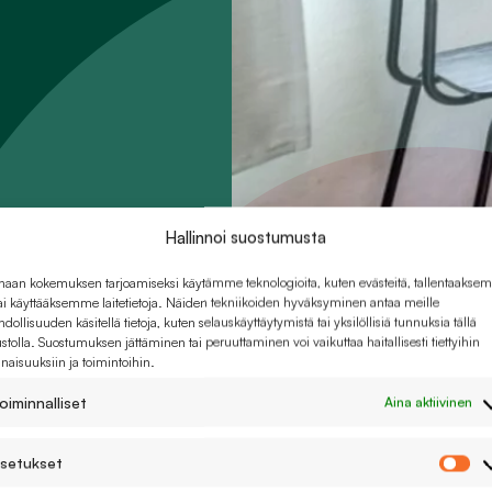
Hallinnoi suostumusta
haan kokemuksen tarjoamiseksi käytämme teknologioita, kuten evästeitä, tallentaaks
tai käyttääksemme laitetietoja. Näiden tekniikoiden hyväksyminen antaa meille
dollisuuden käsitellä tietoja, kuten selauskäyttäytymistä tai yksilöllisiä tunnuksia tällä
ustolla. Suostumuksen jättäminen tai peruuttaminen voi vaikuttaa haitallisesti tiettyihin
naisuuksiin ja toimintoihin.
oiminnalliset
Aina aktiivinen
setukset
As