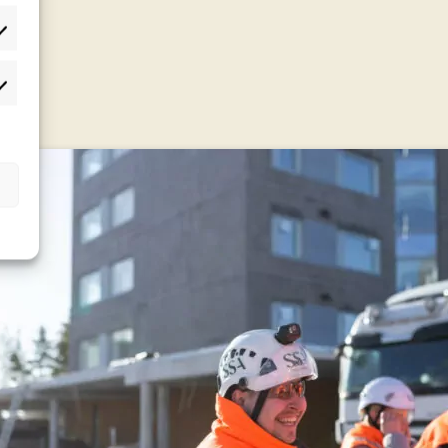
lastot
rkkinointi
t