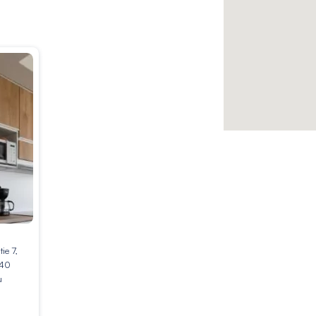
tie 7,
40
u