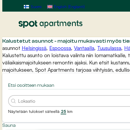
Suomi
English
(
Englanti
)
Kalustetut asunnot - majoitu mukavasti myös tien
asunnot
Helsingissä
,
Espoossa
,
Vantaalla
,
Tuusulassa
,
Hä
Kalustettu asunto on loistava valinta niin lomamatkalle,
väliaikaismajoitukseen remontin ajaksi. Kun etsit kustannu
majoitukseen, Spot Apartments tarjoaa viihtyisän, edulli
Etsi osoitteen mukaan
Etsi osoitteen mukaan
Etsi osoitteen mukaan
Näytetään tulokset säteellä
km
Sauna