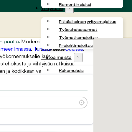
Remontin ajaksi
Yrityksille
Pitkäaikainen yritysmajoitus
Työsuhdeasunnot
Työmatkamajoitus
Map
Modernit ja viihtyisät kalustetut
 päällä.
Projektimajoitus
meenlinnassa
,
Turussa
sekä
Oulussa
.
Asukkaalle
 työkomennukselle kuin
Tietoa meistä
stehokasta ja viihtyisää ratkaisua
sen ja kodikkaan vaihtoehdon.
Kokemuksia
Yhteystiedot
Blogi
Paikanna minut