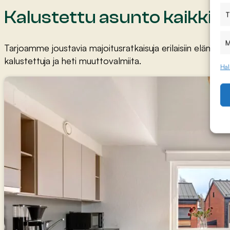
Kalustettu asunto kaikkiin 
T
M
Tarjoamme joustavia majoitusratkaisuja erilaisiin elämänti
kalustettuja ja heti muuttovalmiita.
Hal