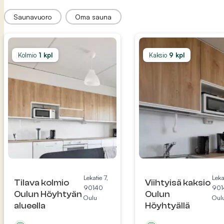
Sauna
Saunavuoro
Oma sauna
Kolmio
1 kpl
Kaksio
9 kpl
Lekatie 7,
Leka
Tilava kolmio
Viihtyisä kaksio
90140
901
Oulun Höyhtyän
Oulun
Oulu
Oul
alueella
Höyhtyällä