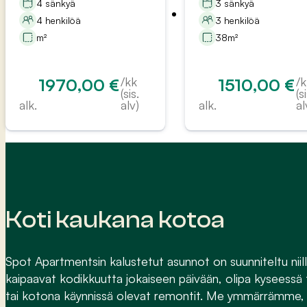
4 sänkyä
3 sänkyä
4 henkilöä
3 henkilöä
m²
38m²
/kk
/
1970,00
€
1510,00
€
(sis.
(s
alk.
alv)
alk.
al
Koti kaukana kotoa
Spot Apartmentsin kalustetut asunnot on suunniteltu niill
kaipaavat kodikkuutta jokaiseen päivään, olipa kyseess
tai kotona käynnissä olevat remontit. Me ymmärrämme,