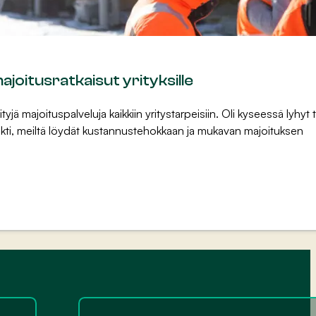
joitusratkaisut yrityksille
yjä majoituspalveluja kaikkiin yritystarpeisiin. Oli kyseessä lyhyt 
ekti, meiltä löydät kustannustehokkaan ja mukavan majoituksen